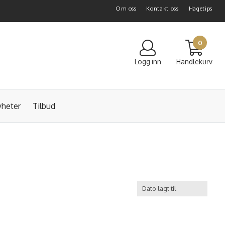
Om oss
Kontakt oss
Hagetips
0
Logg inn
Handlekurv
heter
Tilbud