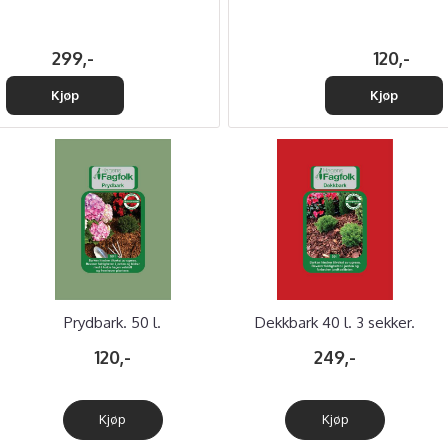
299,-
120,-
Kjøp
Kjøp
Prydbark. 50 l.
Dekkbark 40 l. 3 sekker.
120,-
249,-
Kjøp
Kjøp