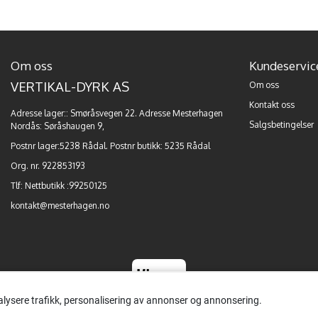
Om oss
Kundeservic
VERTIKAL-DYRK AS
Om oss
Kontakt oss
Adresse lager:: Smøråsvegen 22. Adresse Mesterhagen
Salgsbetingelser
Nordås: Søråshaugen 9,
Postnr lager:5238 Rådal. Postnr butikk: 5235 Rådal
Org. nr. 922853193
Tlf:
Nettbutikk :99250125
kontakt@mesterhagen.no
alysere trafikk, personalisering av annonser og annonsering.