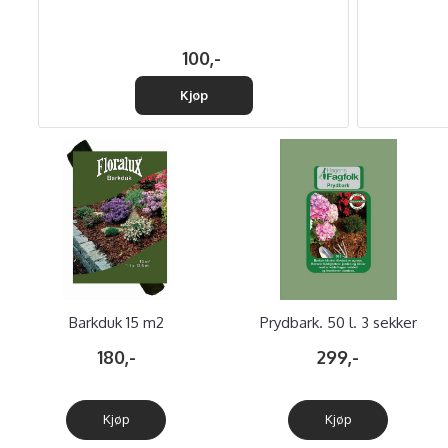
100,-
Kjøp
Barkduk 15 m2
Prydbark. 50 l. 3 sekker
180,-
299,-
Kjøp
Kjøp