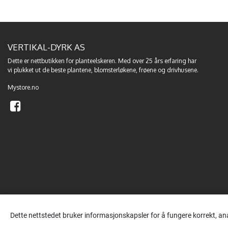
VERTIKAL-DYRK AS
Dette er nettbutikken for planteelskeren. Med over 25 års erfaring har
vi plukket ut de beste
plantene
,
blomsterløkene
,
frøene
og
drivhusene
.
Mystore.no
Dette nettstedet bruker informasjonskapsler for å fungere korrekt, an