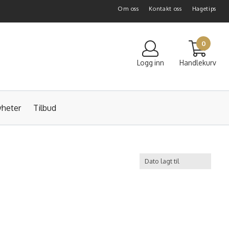
Om oss
Kontakt oss
Hagetips
0
Logg inn
Handlekurv
heter
Tilbud