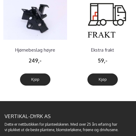
Hjørnebeslag høyre
Ekstra frakt
249,-
59,-
Kjøp
Kjøp
VERTIKAL-DYRK AS
Dette er nettbutikken for planteelskeren. Med over 25 års erfaring har
vi plukket ut de beste
plantene
,
blomsterløkene
,
frøene
og
drivhusene
.