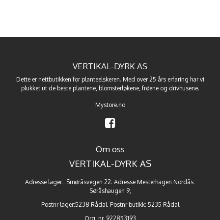
VERTIKAL-DYRK AS
Dette er nettbutikken for planteelskeren. Med over 25 års erfaring har vi
plukket ut de beste
plantene
,
blomsterløkene
,
frøene
og
drivhusene
.
Mystore.no
Om oss
VERTIKAL-DYRK AS
Adresse lager:: Smøråsvegen 22. Adresse Mesterhagen Nordås:
Søråshaugen 9,
Postnr lager:5238 Rådal. Postnr butikk: 5235 Rådal
Org. nr. 922853193