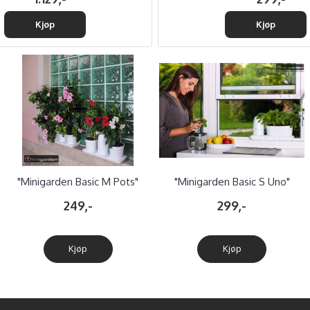
Kjøp
Kjøp
"Minigarden Basic M Pots"
"Minigarden Basic S Uno"
16cm potter
249,-
299,-
Kjøp
Kjøp