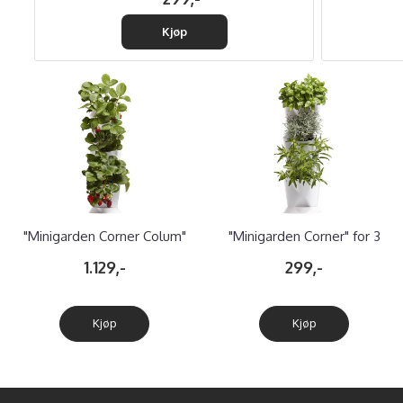
Kjøp
"Minigarden Corner Colum"
"Minigarden Corner" for 3
for 8 planter.
planter
1.129,-
299,-
Kjøp
Kjøp