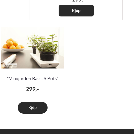
Kjøp
"Minigarden Basic S Pots"
12cm potter
299,-
Kjøp