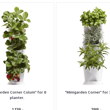
arden Corner Colum" for 8
"Minigarden Corner" for 
planter.
1.129,-
299,-