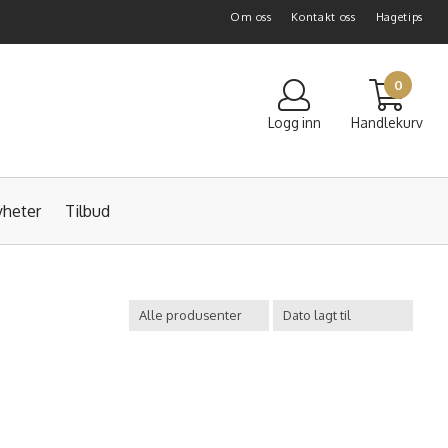
Om oss
Kontakt oss
Hagetips
0
Logg inn
Handlekurv
heter
Tilbud