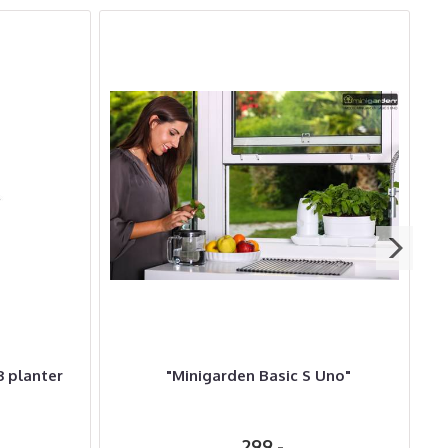
3 planter
"Minigarden Basic S Uno"
"
299,-