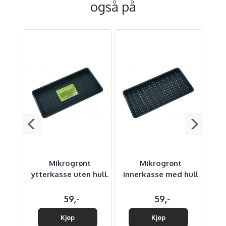
også på
e
Mikrogrønt
Mikrogrønt
9 cm
ytterkasse uten hull.
innerkasse med hull
59,-
59,-
Kjøp
Kjøp