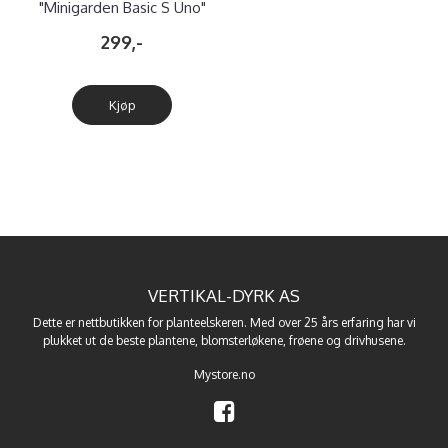
"Minigarden Basic S Uno"
299,-
Kjøp
VERTIKAL-DYRK AS
Dette er nettbutikken for planteelskeren. Med over 25 års erfaring har vi
plukket ut de beste
plantene
,
blomsterløkene
,
frøene
og
drivhusene
.
Mystore.no