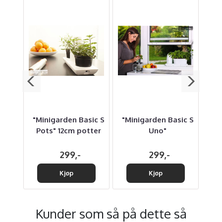
er,
"Minigarden Basic S
"Minigarden Basic S
r
Pots" 12cm potter
Uno"
299,-
299,-
Kjøp
Kjøp
Kunder som så på dette så