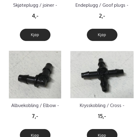
Skjøteplugg / joiner -
Endeplugg / Goof plugs -
reservedel
reservedel
4,-
2,-
Kjøp
Kjøp
Albuekobling / Elbow -
Krysskobling / Cross -
reservedel
reservedel
7,-
15,-
Kjøp
Kjøp