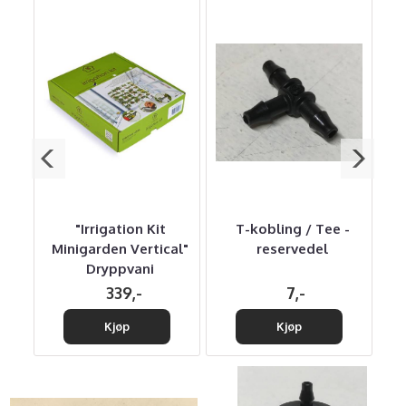
of
"Irrigation Kit
T-kobling / Tee -
el
Minigarden Vertical"
reservedel
Dryppvani
339,-
7,-
Kjøp
Kjøp