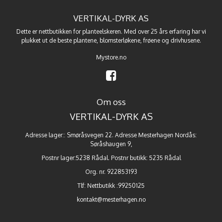
VERTIKAL-DYRK AS
Dette er nettbutikken for planteelskeren. Med over 25 års erfaring har vi
plukket ut de beste
plantene
,
blomsterløkene
,
frøene
og
drivhusene
.
Mystore.no
Om oss
VERTIKAL-DYRK AS
Adresse lager:: Smøråsvegen 22. Adresse Mesterhagen Nordås:
Søråshaugen 9,
Postnr lager:5238 Rådal. Postnr butikk: 5235 Rådal
Org. nr. 922853193
Tlf:
Nettbutikk :99250125
kontakt@mesterhagen.no