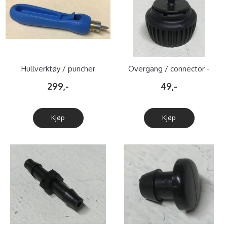
Hullverktøy / puncher
Overgang / connector -
reservedel
299,-
49,-
Kjøp
Kjøp