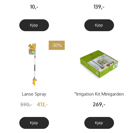
Vertical, pr meter
10,-
139,-
Kjøp
Kjøp
-30%
Lanse Spray
"Irrigation Kit Minigarden
One" Dryppvanning
413,-
269,-
590,-
Kjøp
Kjøp