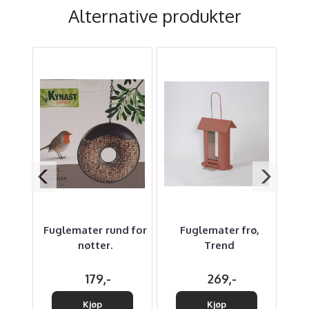
Alternative produkter
ø XL
Fuglemater rund for
Fuglemater frø,
T
nøtter.
Trend
179,-
269,-
Kjøp
Kjøp