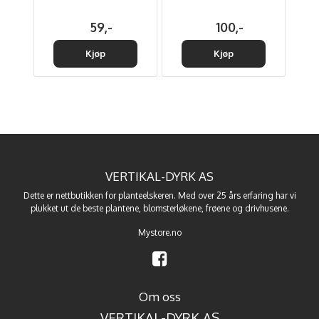
59,-
100,-
Kjøp
Kjøp
VERTIKAL-DYRK AS
Dette er nettbutikken for planteelskeren. Med over 25 års erfaring har vi
plukket ut de beste
plantene
,
blomsterløkene
,
frøene
og
drivhusene
.
Mystore.no
Om oss
VERTIKAL-DYRK AS