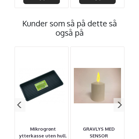
Kunder som så på dette så
også på
er
Mikrogrønt
GRAVLYS MED
ytterkasse uten hull.
SENSOR
ko