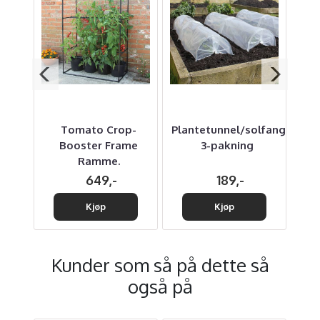
3-
Tomato Crop-
Plantetunnel/solfanger,
P
cm
Booster Frame
3-pakning
Ramme.
649,-
189,-
Kjøp
Kjøp
Kunder som så på dette så
også på