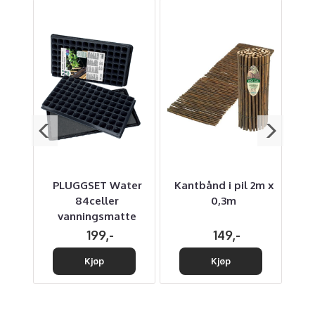
PLUGGSET Water
Kantbånd i pil 2m x
hull.
84celler
0,3m
vanningsmatte
199,-
149,-
Kjøp
Kjøp