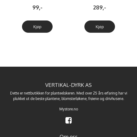
kompostjord av kokos
99,-
289,-
Kjøp
Kjøp
VERTIKAL-DYRK AS
Dette er nettbutikken for planteelskeren. Med over 25 års erfaring har vi
plukket ut de beste
plantene
,
blomsterløkene
,
frøene
og
drivhusene
.
Mystore.no
Om oss