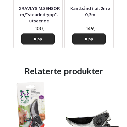
er
GRAVLYS M.SENSOR
Kantbånd i pil 2m x
He
m/"stearindrypp"-
0,3m
me
utseende
100,-
149,-
Kjøp
Kjøp
Relaterte produkter