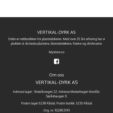
VERTIKAL-DYRK AS
Dette er nettbutikken for planteelskeren. Med over 25 års erfaring har vi
plukket ut de beste
plantene
,
blomsterløkene
,
frøene
og
drivhusene
.
Mystore.no
Om oss
VERTIKAL-DYRK AS
Adresse lager:: Smøråsvegen 22. Adresse Mesterhagen Nordås:
Søråshaugen 9,
Postnr lager:5238 Rådal. Postnr butikk: 5235 Rådal
Org. nr. 922853193