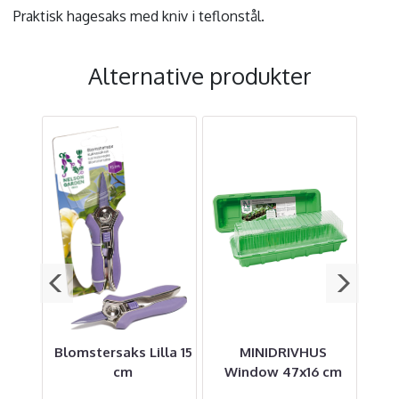
Praktisk hagesaks med kniv i teflonstål.
Alternative produkter
e 22
Blomstersaks Lilla 15
MINIDRIVHUS
cm
Window 47x16 cm
p