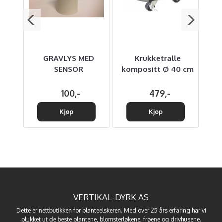
e
GRAVLYS MED
Krukketralle
9 cm
SENSOR
kompositt Ø 40 cm
ytt
100,-
479,-
Kjøp
Kjøp
VERTIKAL-DYRK AS
Dette er nettbutikken for planteelskeren. Med over 25 års erfaring har vi
plukket ut de beste
plantene
,
blomsterløkene
,
frøene
og
drivhusene
.