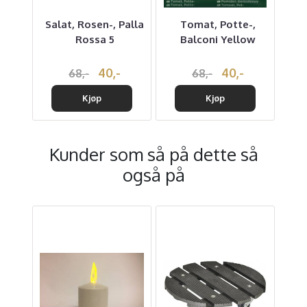
reen
Salat, Rosen-, Palla
Tomat, Potte-,
Kål
Rossa 5
Balconi Yellow
40,-
40,-
68,-
68,-
Kjøp
Kjøp
Kunder som så på dette så
også på