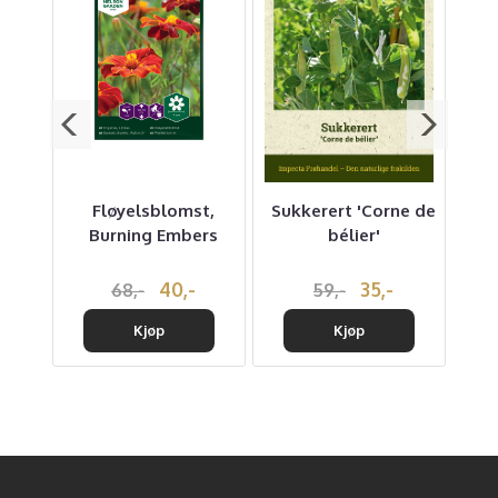
Fløyelsblomst,
Sukkerert 'Corne de
Pl
Burning Embers
bélier'
1
40,-
35,-
68,-
59,-
Kjøp
Kjøp