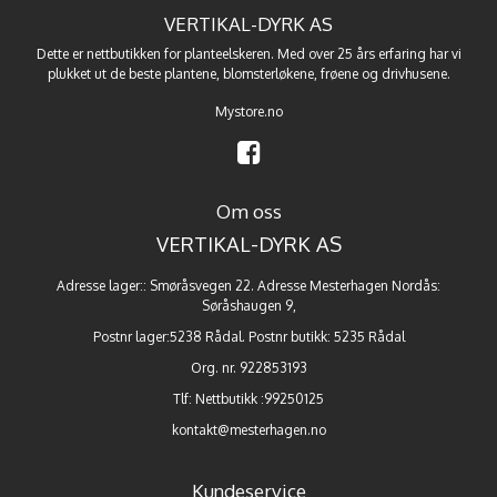
VERTIKAL-DYRK AS
Dette er nettbutikken for planteelskeren. Med over 25 års erfaring har vi
plukket ut de beste
plantene
,
blomsterløkene
,
frøene
og
drivhusene
.
Mystore.no
Om oss
VERTIKAL-DYRK AS
Adresse lager:: Smøråsvegen 22. Adresse Mesterhagen Nordås:
Søråshaugen 9,
Postnr lager:5238 Rådal. Postnr butikk: 5235 Rådal
Org. nr. 922853193
Tlf:
Nettbutikk :99250125
kontakt@mesterhagen.no
Kundeservice