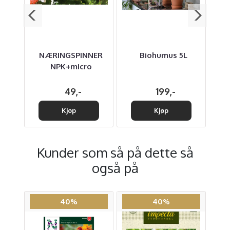
1kg
NÆRINGSPINNER
Biohumus 5L
NPK+micro
49,-
199,-
Kjøp
Kjøp
Kunder som så på dette så
også på
40%
40%