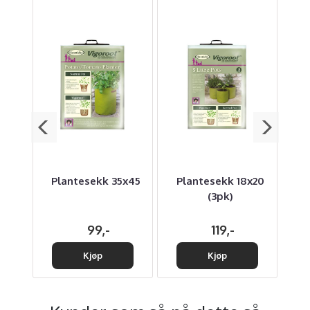
Plantesekk 35x45
Plantesekk 18x20
Ba
me
(3pk)
99,-
119,-
Kjøp
Kjøp