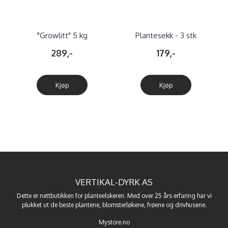
"Growlitt" 5 kg
Plantesekk - 3 stk
kompostjord av kokos
forskjellige størrelser
289,-
179,-
Kjøp
Kjøp
VERTIKAL-DYRK AS
Dette er nettbutikken for planteelskeren. Med over 25 års erfaring har vi
plukket ut de beste
plantene
,
blomsterløkene
,
frøene
og
drivhusene
.
Mystore.no