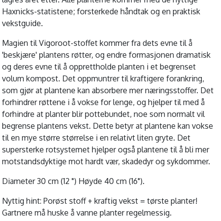
Haxnicks-statistene; forsterkede håndtak og en praktisk
vekstguide.
Magien til Vigoroot-stoffet kommer fra dets evne til å
'beskjære' plantens røtter, og endre formasjonen dramatisk
og deres evne til å opprettholde planten i et begrenset
volum kompost. Det oppmuntrer til kraftigere forankring,
som gjør at plantene kan absorbere mer næringsstoffer. Det
forhindrer røttene i å vokse for lenge, og hjelper til med å
forhindre at planter blir pottebundet, noe som normalt vil
begrense plantens vekst. Dette betyr at plantene kan vokse
til en mye større størrelse i en relativt liten gryte. Det
supersterke rotsystemet hjelper også plantene til å bli mer
motstandsdyktige mot hardt vær, skadedyr og sykdommer.
Diameter 30 cm (12 ") Høyde 40 cm (16").
Nyttig hint: Porøst stoff + kraftig vekst = tørste planter!
Gartnere må huske å vanne planter regelmessig.