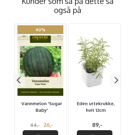
Kunder som så på dette så
også på
40%
-,
Vannmelon 'Sugar
Eden urtekrukke,
Baby'
hvit 12cm
B
26,-
89,-
44,-