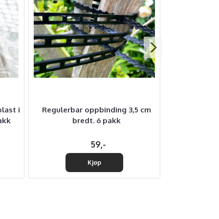
last i
Regulerbar oppbinding 3,5 cm
Planteetiket
akk
bredt. 6 pakk
bly
59,-
Kjøp