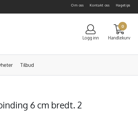
Om oss
Kontakt oss
Hagetips
0
Logg inn
Handlekurv
heter
Tilbud
inding 6 cm bredt. 2