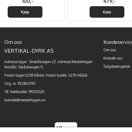
100,-
479,-
Kjøp
Kjøp
Om oss
Kundeservic
VERTIKAL-DYRK AS
Om oss
Kontakt oss
Adresse lager:: Smøråsvegen 22. Adresse Mesterhagen
Salgsbetingelser
Nordås: Søråshaugen 9,
Postnr lager:5238 Rådal. Postnr butikk: 5235 Rådal
Org. nr. 922853193
Tlf:
Nettbutikk :99250125
kontakt@mesterhagen.no