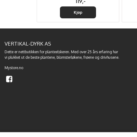
-
119,-
Kjøp
VERTIKAL-DYRK AS
Dette er nettbutikken for planteelskeren. Med over 25 års erfaring har
vi plukket ut de beste
plantene
,
blomsterløkene
,
frøene
og
drivhusene
.
Mystore.no