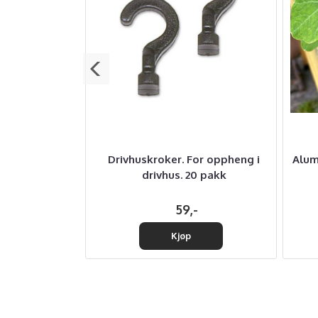
 42 cm høyt
Drivhuskroker. For oppheng i
Alum
drivhus. 20 pakk
-
59,-
Kjøp