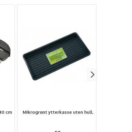
40 cm
Mikrogrønt ytterkasse uten hull.
PLUGGSET
van