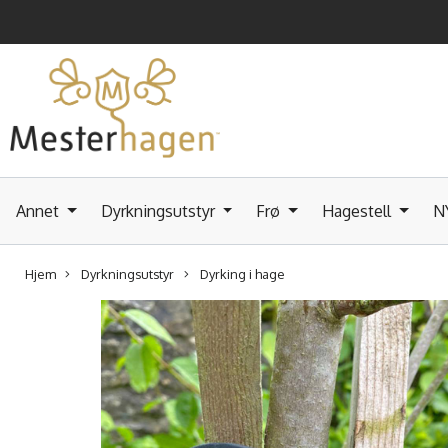
Annet
Dyrkningsutstyr
Frø
Hagestell
N
Hjem
Dyrkningsutstyr
Dyrking i hage