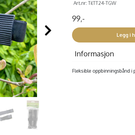
Art.nr:
TilTT24-TGW
99,-
Legg i 
Informasjon
Fleksible oppbinningsbånd i 